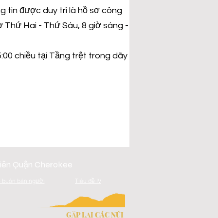
g tin được duy trì là hồ sơ công
ợ Thứ Hai - Thứ Sáu, 8 giờ sáng -
0 chiều tại Tầng trệt trong dãy
 viên Quận Cherokee
 buôn bán người
Tiêu đề IV
GẶP LẠI CÁC NÚI