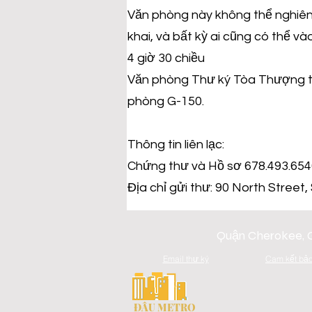
Văn phòng này không thể nghiên c
khai, và bất kỳ ai cũng có thể v
4 giờ 30 chiều
Văn phòng Thư ký Tòa Thượng thẩ
phòng G-150.
Thông tin liên lạc:
Chứng thư và Hồ sơ 678.493.65
Địa chỉ gửi thư: 90 North Street
Quận Cherokee, G
Email thư ký
Cam kết bảo
ĐÂU METRO