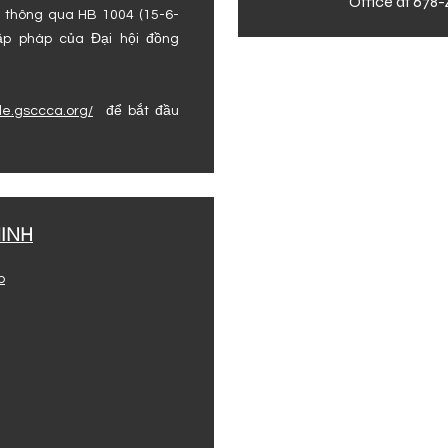
Office at 678
c thông qua HB 1004 (15-6-
lập pháp của Đại hội đồng
file.gsccca.org/
để bắt đầu
INH
p