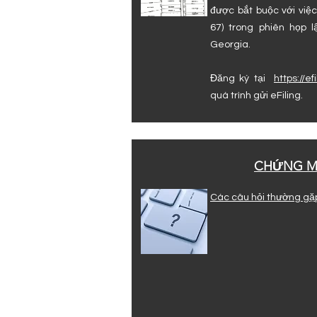
được bắt buộc với việ
67) trong phiên họp 
Georgia.
Đăng ký tại
https://e
quá trình gửi eFiling.
CHỨNG M
Các câu hỏi thường gặ