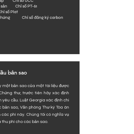
 cấp Chỉ số UCC
g sản Chỉ số PT-61
 số Plat
 chứng Chỉ số đăng ký carbon
cầu bản sao
y một bản sao của một tài liệu được
Chứng thư, trước tiên hãy xác định
n yêu cầu. Luật Georgia xác định chi
ác bản sao, Văn phòng Thư ký Tòa án
 các phí này. Chúng tôi có nghĩa vụ
là thu phí cho các bản sao.