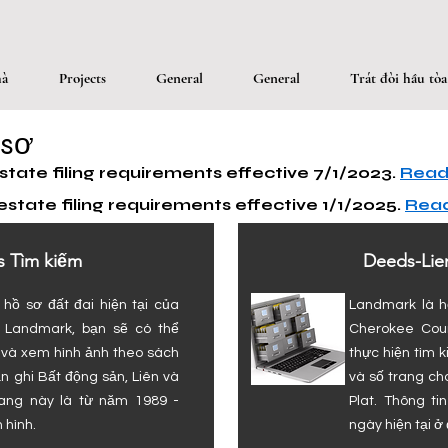
à
Projects
General
General
Trát đòi hầu tòa
 sơ
state filing requirements effective 7/1/2023.
Read 
 estate filing requirements effective 1/1/2025.
Read
s Tìm kiếm
Deeds-Lien
hồ sơ đất đai hiện tại của
Landmark là hệ
 Landmark, bạn sẽ có thể
Cherokee Coun
n và xem hình ảnh theo sách
thực hiện tìm 
n ghi Bất động sản, Liên và
và số trang ch
trang này là từ năm 1989 -
Plat. Thông ti
 hình.
ngày hiện tại ở