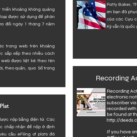
Patty Baker, T
t triển khoảng không quảng
ơn bạn đã phục
loại được sử dụng để phân
của các Cựu c
ửa đổi ngày 1 tháng 7 năm
Kỳ vẫn là quốc g
ác trang web trên khoảng
c sắp xếp theo nhiều cách
 web được liệt kê theo tên
i, theo quận,
qua
Số trang
Recording Act
Recording Acti
electronic noti
subscriber via
Plat
recorded with
be found at th
http://deeds
được nộp bằng điện tử. Các
c chấp nhận để nộp ở định
If you have an
yêu cầu eFiling of plats đã