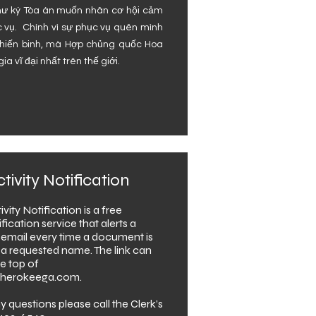
hư ký Tòa án muốn nhân cơ hội cảm
 vụ. Chính vì sự phục vụ quên mình
hiến binh, mà Hợp chủng quốc Hoa
ia vĩ đại nhất trên thế giới.
ivity Notification
vity Notification is a free
fication service that alerts a
 email every time a document is
 a requested name. The link can
e top of
.cherokeega.com.
y questions please call the Clerk’s