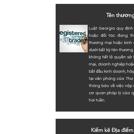
Tên thương
Luật Georgia quy định
hoặc đối tác đang th
thương mại hoặc kinh 
dưới bất kỳ tên thươn
không tiết lộ quyền sở
mại, doanh nghiệp hoặ
bắt đầu kinh doanh, hã
tại văn phòng của Thư
thông báo về việc nộp
cơ quan pháp lý của q
hai tuần.
Kiểm kê Địa điểm