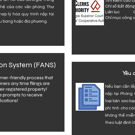
Tìm kiếm cao
Chỉ số Bất độn
nghệ của các văn phòng Thư
Liên lục Chỉ
ợp lý hóa quy trình nộp tài
Chỉ mục công
iểu bang hoặc địa phương.
ation System (FANS)
Yêu 
mer-friendly process that
ners any time filings are
Nếu bạn cần lấ
eir registered property!
nộp tại Phòng 
e prompts to receive
fications!
loại bản sao bạ
phí tính cho c
không thể miễn
theo luật định 