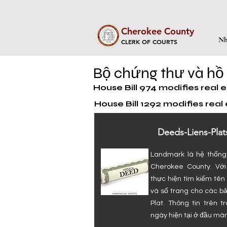
Cherokee County
Nh
CLERK OF COURTS
Bộ chứng thư và hồ
House Bill 974 modifies real e
House Bill 1292 modifies real
Deeds-Liens-Plat
Landmark là hệ thống 
Cherokee County. Với
thực hiện tìm kiếm tê
và số trang cho các bả
Plat. Thông tin trên 
ngày hiện tại ở đầu màn