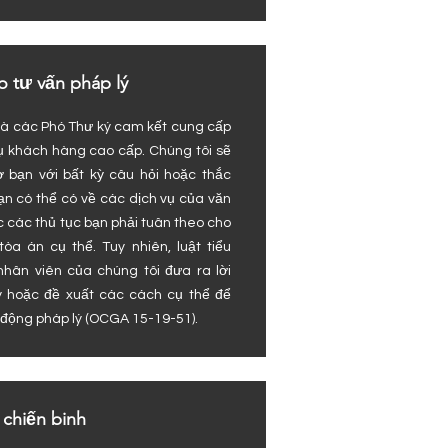
 tư vấn pháp lý
và các Phó Thư ký cam kết cung cấp
ụ khách hàng cao cấp. Chúng tôi sẽ
ợ bạn với bất kỳ câu hỏi hoặc thắc
 có thể có về các dịch vụ của văn
 các thủ tục bạn phải tuân theo cho
tòa án cụ thể. Tuy nhiên, luật tiểu
hân viên của chúng tôi đưa ra lời
ý hoặc đề xuất các cách cụ thể để
 động pháp lý (OCGA 15-19-51).
chiến binh