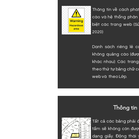
Thông tin về cách phá
cáo và hệ thống phân 
biệt các trang web (S
2020)
Danh sách riêng lẻ c
không quảng cáo (đượ
khác nhau): Các trang
theo thứ tự bảng chữ cá
web và
theo Lớp.
Thông tin 
Tất cả các bảng phải 
tấm sẽ không còn đượ
dạng giấy. Động thái 