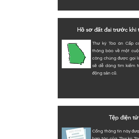
Hồ sơ đất đai trước khi
Thư ký Tòa án Cấp c
thông báo về một cuộ
công chúng được gọi 
sẽ dễ dàng tìm kiếm t
động sản cũ.
Tệp điện t
Cổng thông tin này đư
hợp tác của Thư ký Tò