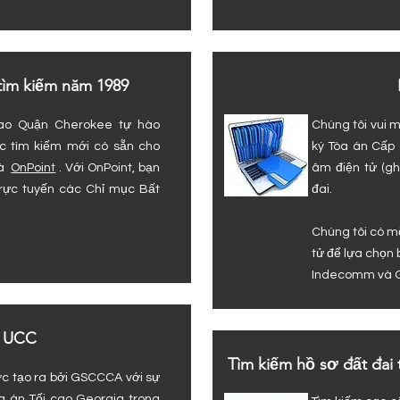
 tìm kiếm năm 1989
ao Quận Cherokee tự hào
Chúng tôi vui 
c tìm kiếm mới có sẵn cho
ký Tòa án Cấp
là
OnPoint
. Với OnPoint, bạn
âm điện tử (ghi
rực tuyến các Chỉ mục Bất
đai.
Chúng tôi có m
tử để lựa chọn
Indecomm và 
ử UCC
Tìm kiếm hồ sơ đất đai
ợc tạo ra bởi GSCCCA với sự
a án Tối cao Georgia trong