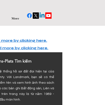
More
more by clicking here.
 more by clicking here.
s-Plats Tìm kiếm
 thống hồ sơ đất đai hiện tại của
ty. Với Landmark, bạn sẽ có thể
kiếm tên và xem hình ảnh theo sách
o các bản ghi Bất động sản, Liên và
n trên trang này là từ năm 1989 -
 đầu màn hình.