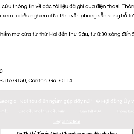
ứu thông tin về các tài liệu đã ghi qua điện thoại. Thôn
ào xem tài liệu nghiên cứu. Phó văn phòng sẵn sàng hỗ tr
m mở cửa từ thứ Hai đến thứ Sáu, từ 8:30 sáng đến 5:0
40
, Suite G150, Canton, Ga 30114
eorgia "Nơi tàu điện ngầm gặp dãy núi" | © Hội đồng Ủy
 mật
Các điều khoản và điều kiện
Tuân thủ ADA
Thông báo
Legal Notice
Do Thư ký Tòa án Quận Cherokee mang đến cho bạn