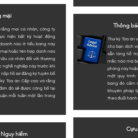
 mại
Thông báo
 rằng mọi cá nhân, công ty
ực hiện bất kỳ hoạt động
Thư ký Tòa án 
doanh nào ở tiểu bang này
cho bạn dịch v
g mại hoặc tên hợp danh nào
sẵn lòng hỗ tr
 hữu cá nhân đối với thương
mắc nào mà bạn
c nghề nghiệp này trước khi
phòng này hoặc
y nộp hồ sơ đăng ký tuyên bố
một quy trình 
 ký Tòa án Cấp cao và rằng
bang đó cấm n
 đơn đó sẽ được công bố tại
khuyên pháp l
uận mỗi tuần một lần trong
theo đuổi hành
Cựu 
 Nguy hiểm