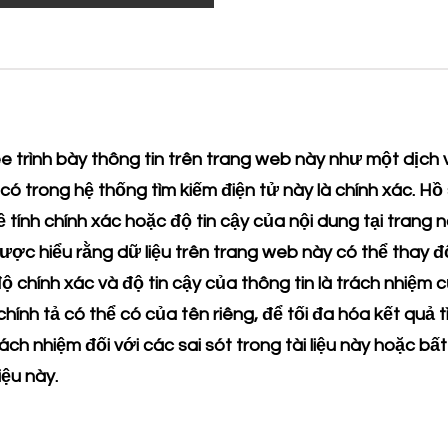
trình bày thông tin trên trang web này như một dịch 
có trong hệ thống tìm kiếm điện tử này là chính xác.
ính chính xác hoặc độ tin cậy của nội dung tại trang 
 được hiểu rằng dữ liệu trên trang web này có thể thay đ
độ chính xác và độ tin cậy của thông tin là trách nhiệ
 chính tả có thể có của tên riêng, để tối đa hóa kết qu
h nhiệm đối với các sai sót trong tài liệu này hoặc bất 
iệu này.