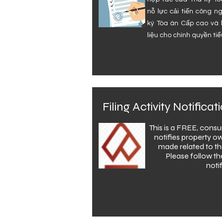
nỗ lực cải tiến công 
ký Tòa án Cấp cao và h
liệu cho chính quyền t
Filing Activity Notific
This is a FREE, consu
notifies property ow
made related to th
Please follow th
noti