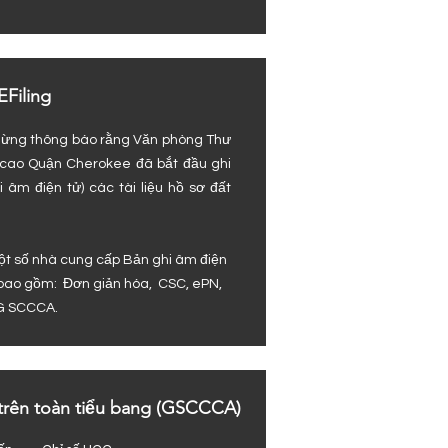
EFiling
mừng thông báo rằng Văn phòng Thư
 cao Quận Cherokee đã bắt đầu ghi
 âm điện tử) các tài liệu hồ sơ đất
ột số nhà cung cấp Bản ghi âm điện
 bao gồm:
Đơn giản hóa,
CSC,
ePN,
G
SCCCA.
 trên toàn tiểu bang (GSCCCA)