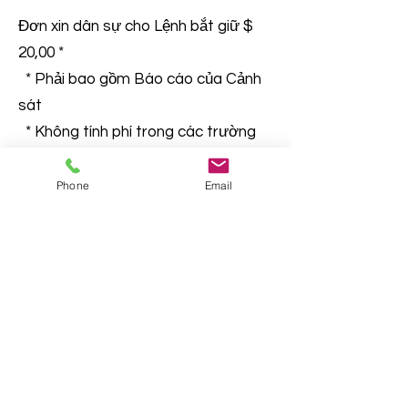
Đơn xin dân sự cho Lệnh bắt giữ $
20,00 *
* Phải bao gồm Báo cáo của Cảnh
sát
* Không tính phí trong các trường
hợp bạo lực gia đình
Phone
Email
Writs of fieri facias (fi.fa.) $ 29,00
Quận Cherokee, Georgia "Nơi tàu điện ngầm
gặp dãy núi" | © Hội đồng Ủy viên Quận
Cherokee
Email thư ký
Cam kết bảo mật