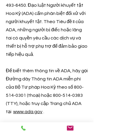
493-6450
. Đạo luật Người khuyết tật
Hoa Kỳ (ADA) cấm phân biệt đối xử với
người khuyết tật. Theo Tiêu đề II của
ADA, những người bị điếc hoặc lãng
tai có quyền yêu cầu các dịch vụ và
thiết bị hỗ trợ phụ trợ để đảm bảo giao
tiếp hiệu quả.
Để biết thêm thông tin về ADA, hãy gọi
Đường dây Thông tin ADA miễn phí
của Bộ Tư pháp Hoa Kỳ theo số
800-
514-0301
(thoại) hoặc
800-514-0383
(TTY), hoặc truy cập Trang chủ ADA
tại
www.ada.gov
.
Chính sách ADA của Tòa án Quận