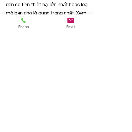
đến số tiền thiệt hại lớn nhất hoặc loại
mà bạn cho là quan trọng nhất. Xem
bên dưới để biết định nghĩa của từng
Phone
Email
loại trường hợp.
Đưa ra câu trả lời cho bốn câu hỏi, ở
dưới cùng, bằng cách đánh dấu vào
các ô thích hợp và / hoặc điền vào
các dòng thích hợp.
Civil and Domestic Forms
Quận Cherokee, Georgia "Nơi tàu điện ngầm
gặp dãy núi" | © Hội đồng Ủy viên Quận
Cherokee
Email thư ký
Cam kết bảo mật