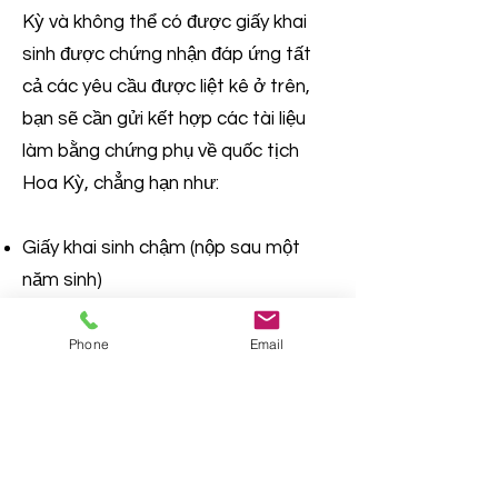
Kỳ và không thể có được giấy khai
sinh được chứng nhận đáp ứng tất
cả các yêu cầu được liệt kê ở trên,
bạn sẽ cần gửi kết hợp các tài liệu
làm bằng chứng phụ về quốc tịch
Hoa Kỳ, chẳng hạn như:
Giấy khai sinh chậm (nộp sau một
năm sinh)
Hồ sơ bệnh viện
Hồ sơ tôn giáo (giấy chứng nhận rửa
Phone
Email
tội, rước lễ, ban phước, kinh thánh
gia đình, v.v.)
Học bạ đầu năm