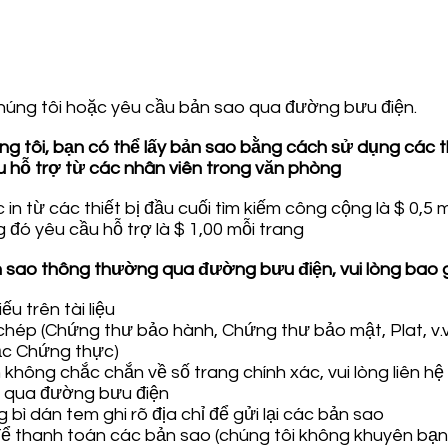
húng tôi hoặc yêu cầu bản sao qua đường bưu điện.
 tôi, bạn có thể lấy bản sao bằng cách sử dụng các th
 hỗ trợ từ các nhân viên trong văn phòng
 từ các thiết bị đầu cuối tìm kiếm công cộng là $ 0,5 
đó yêu cầu hỗ trợ là $ 1,00 mỗi trang
sao thông thường qua đường bưu điện, vui lòng bao g
 trên tài liệu
 chép (Chứng thư bảo hành, Chứng thư bảo mật, Plat, v.v
ặc Chứng thực)
 không chắc chắn về số trang chính xác, vui lòng liên h
g qua đường bưu điện
bì dán tem ghi rõ địa chỉ để gửi lại các bản sao
để thanh toán các bản sao (chúng tôi không khuyên bạ