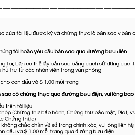
-------------------------------------------------- ------------------------------------
o của tài liệu được ký và chứng thực là bản sao y bản 
húng tôi hoặc yêu cầu bản sao qua đường bưu điện.
 tôi, bạn có thể lấy bản sao bằng cách sử dụng các thi
 hỗ trợ từ các nhân viên trong văn phòng
 cho con dấu và $ 1,00 mỗi trang
sao có chứng thực qua đường bưu điện, vui lòng bao 
trên tài liệu
 chép (Chứng thư bảo hành, Chứng thư bảo mật, Plat, v.v
ặc Chứng thực)
 không chắc chắn về số trang chính xác, vui lòng liên h
on dấu và $ 1,00 mỗi trang qua đường bưu điện