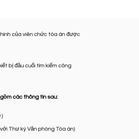
chính của viên chức tòa án được
ết bị đầu cuối tìm kiếm công
gồm các thông tin sau:
.)
ệ với Thư ký Văn phòng Tòa án)