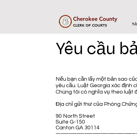
Cherokee County
Nh
CLERK OF COURTS
Yêu cầu b
Nếu bạn cần lấy một bản sao của 
yêu cầu. Luật Georgia xác định c
Chúng tôi có nghĩa vụ theo luật đ
Địa chỉ gửi thư của Phòng Chứng
90 North Street
Suite G-150
Canton GA 30114
-------------------------------------------------- 