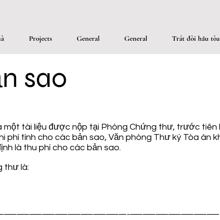
à
Projects
General
General
Trát đòi hầu tòa
ản sao
một tài liệu được nộp tại Phòng Chứng thư, trước tiên 
hi phí tính cho các bản sao, Văn phòng Thư ký Tòa án k
ịnh là thu phí cho các bản sao.
 thư là:
-------------------------------------------------- ------------------------------------