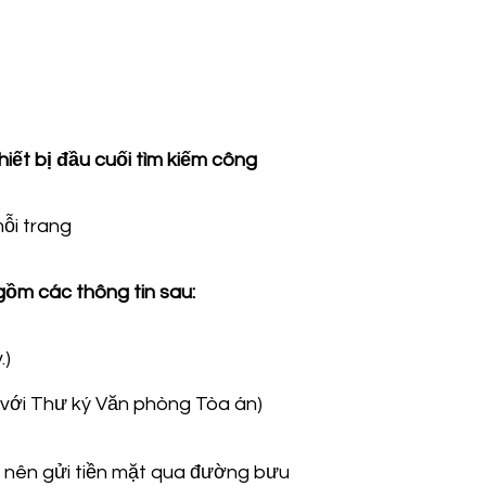
iết bị đầu cuối tìm kiếm công
mỗi trang
ồm các thông tin sau:
.)
ệ với Thư ký Văn phòng Tòa án)
n nên gửi tiền mặt qua đường bưu