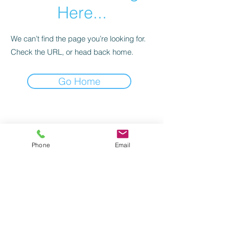
Here...
We can’t find the page you’re looking for.
Check the URL, or head back home.
Go Home
Quận Cherokee, Georgia "Nơi tàu điện ngầm
gặp dãy núi" | © Hội đồng Ủy viên Quận
Cherokee
Phone
Email
Email thư ký
Cam kết bảo mật
Các điều khoản và điều kiện
Tuân thủ ADA