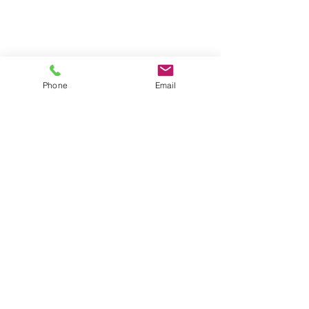
Phone
Email
Quận Cherokee, Georgia "Nơi tàu điện ngầm
gặp dãy núi" | © Hội đồng Ủy viên Quận
Cherokee
Email thư ký
Cam kết bảo mật
Các điều khoản và điều kiện
Tuân thủ ADA
Thông báo buôn bán người