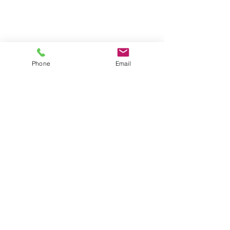
Phone
Email
Quận Cherokee, Georgia "Nơi tàu điện ngầm
gặp dãy núi" | © Hội đồng Ủy viên Quận
Cherokee
Email thư ký
Cam kết bảo mật
Các điều khoản và điều kiện
Tuân thủ ADA
Thông báo buôn bán người